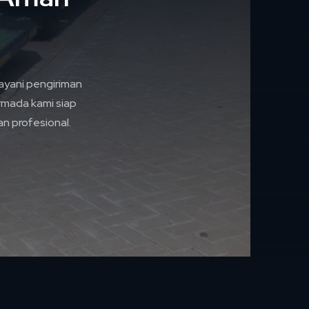
yani pengiriman
rmada kami siap
n profesional.