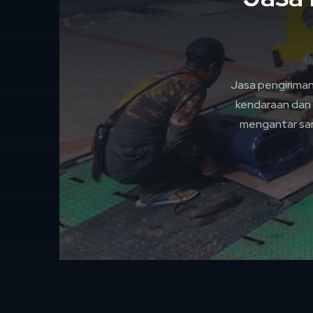
Jasa pengirima
kendaraan dan 
mengantar sam