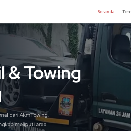
Beranda
Ten
l & Towing
g
onal dari AkmTowing.
ngkap meliputi area