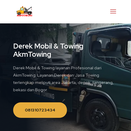
Derek Mobil & Towing
AkmTowing
Derek Mobil & Towing layanan Profesional dari
AkmTowing. Layanan Derek dan Jasa Towing
terlengkap meliputi area Jakarta, depok, tangerang,
bekasi dan Bogor.
081310723434