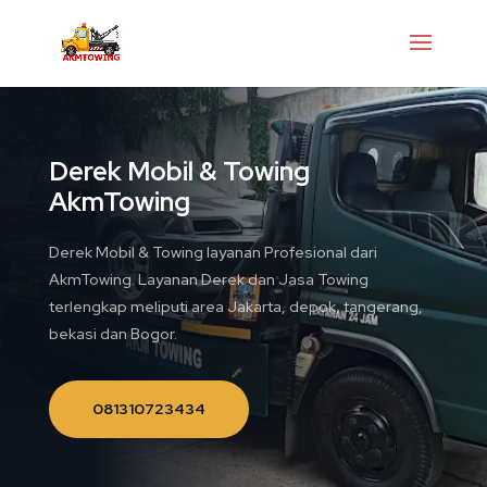
Derek Mobil & Towing
AkmTowing
Derek Mobil & Towing layanan Profesional dari
AkmTowing. Layanan Derek dan Jasa Towing
terlengkap meliputi area Jakarta, depok, tangerang,
bekasi dan Bogor.
081310723434