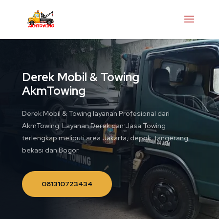
Derek Mobil & Towing
AkmTowing
Derek Mobil & Towing layanan Profesional dari
AkmTowing. Layanan Derek dan Jasa Towing
terlengkap meliputi area Jakarta, depok, tangerang,
bekasi dan Bogor.
081310723434