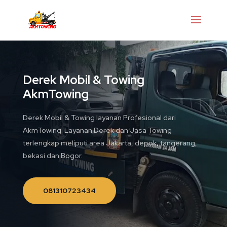
Derek Mobil & Towing
AkmTowing
Derek Mobil & Towing layanan Profesional dari
AkmTowing. Layanan Derek dan Jasa Towing
terlengkap meliputi area Jakarta, depok, tangerang,
bekasi dan Bogor.
081310723434