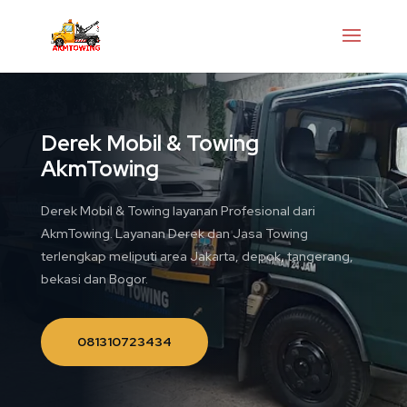
Derek Mobil & Towing
AkmTowing
Derek Mobil & Towing layanan Profesional dari
AkmTowing. Layanan Derek dan Jasa Towing
terlengkap meliputi area Jakarta, depok, tangerang,
bekasi dan Bogor.
081310723434