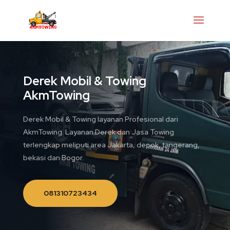
Derek Mobil & Towing
AkmTowing
Derek Mobil & Towing layanan Profesional dari
AkmTowing. Layanan Derek dan Jasa Towing
terlengkap meliputi area Jakarta, depok, tangerang,
bekasi dan Bogor.
081310723434