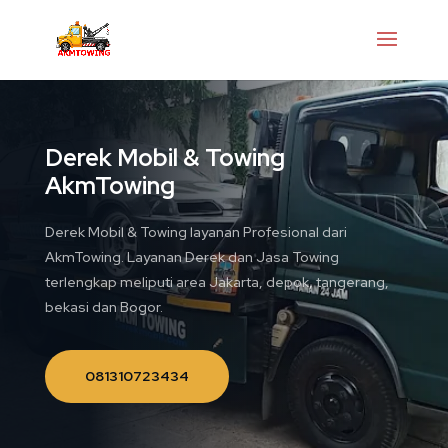
Derek Mobil & Towing
AkmTowing
Derek Mobil & Towing layanan Profesional dari
AkmTowing. Layanan Derek dan Jasa Towing
terlengkap meliputi area Jakarta, depok, tangerang,
bekasi dan Bogor.
081310723434