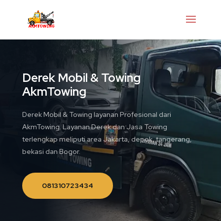
Derek Mobil & Towing
AkmTowing
Derek Mobil & Towing layanan Profesional dari
AkmTowing. Layanan Derek dan Jasa Towing
terlengkap meliputi area Jakarta, depok, tangerang,
bekasi dan Bogor.
081310723434