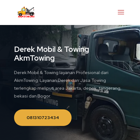
Derek Mobil & Towing
AkmTowing
Derek Mobil & Towing layanan Profesional dari
AkmTowing. Layanan Derek dan Jasa Towing
terlengkap meliputi area Jakarta, depok, tangerang,
bekasi dan Bogor.
081310723434