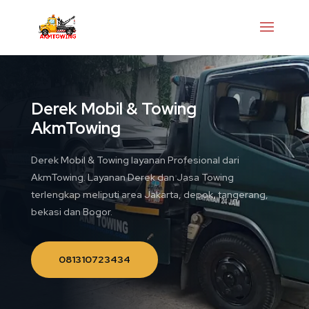
Derek Mobil & Towing
AkmTowing
Derek Mobil & Towing layanan Profesional dari
AkmTowing. Layanan Derek dan Jasa Towing
terlengkap meliputi area Jakarta, depok, tangerang,
bekasi dan Bogor.
081310723434