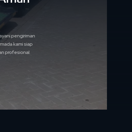
yani pengiriman
rmada kami siap
n profesional.