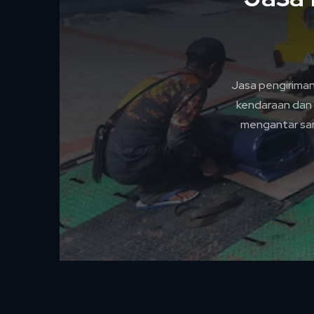
Jasa pengirima
kendaraan dan 
mengantar sam