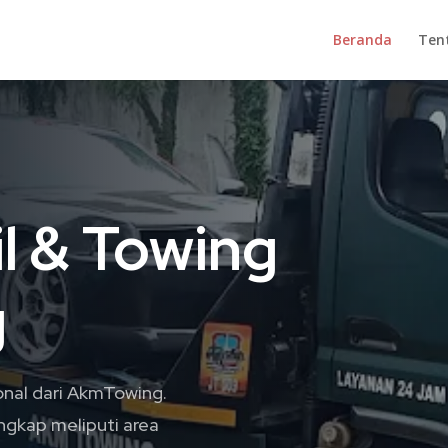
Beranda
Ten
l & Towing
g
onal dari AkmTowing.
ngkap meliputi area