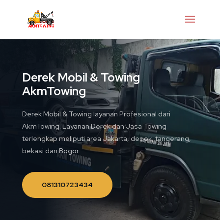
Derek Mobil & Towing
AkmTowing
Derek Mobil & Towing layanan Profesional dari
AkmTowing. Layanan Derek dan Jasa Towing
terlengkap meliputi area Jakarta, depok, tangerang,
bekasi dan Bogor.
081310723434