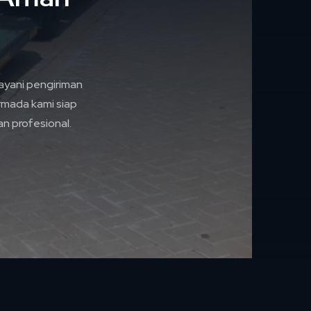
yani pengiriman
rmada kami siap
n profesional.