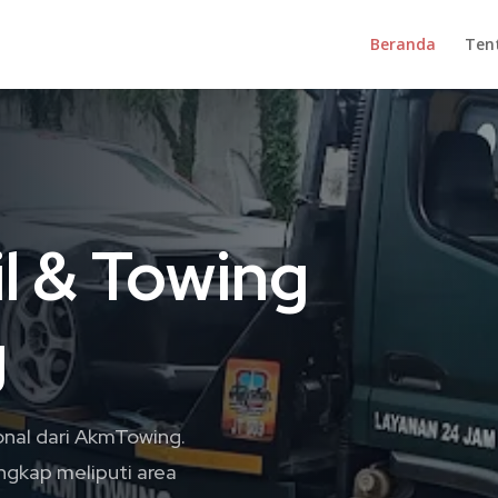
Beranda
Ten
l & Towing
g
onal dari AkmTowing.
ngkap meliputi area