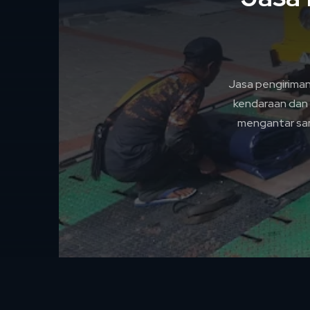
Jasa pengirima
kendaraan dan 
mengantar sam