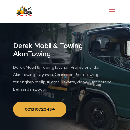
Derek Mobil & Towing
AkmTowing
Derek Mobil & Towing layanan Profesional dari
AkmTowing. Layanan Derek dan Jasa Towing
terlengkap meliputi area Jakarta, depok, tangerang,
bekasi dan Bogor.
081310723434