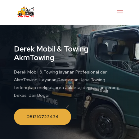
Derek Mobil & Towing
AkmTowing
Derek Mobil & Towing layanan Profesional dari
AkmTowing. Layanan Derek dan Jasa Towing
terlengkap meliputi area Jakarta, depok, tangerang,
bekasi dan Bogor.
081310723434