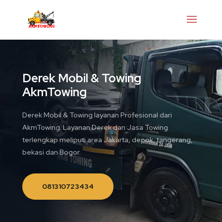
Derek Mobil & Towing
AkmTowing
Derek Mobil & Towing layanan Profesional dari
AkmTowing. Layanan Derek dan Jasa Towing
terlengkap meliputi area Jakarta, depok, tangerang,
bekasi dan Bogor.
081310723434