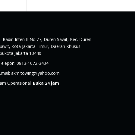
Jl. Radin Inten II No.77, Duren Sawit, Kec. Duren
Sawit, Kota Jakarta Timur, Daerah Khusus
Ibukota Jakarta 13440
Telepon
:
0813-1072-3434
Email
:
akm.towing@yahoo.com
Jam Operasional
:
Buka 24 jam